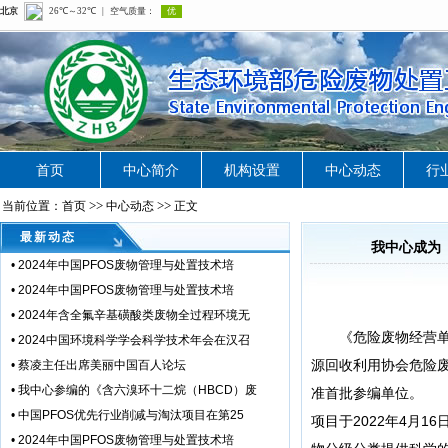
首页
中心简介
机构设置
中心动态
行
>>
>>
当前位置：首页
中心动态
正文
最新动态
我中心成为
•
2024年中国PFOS废物管理与处置技术培
•
2024年中国PFOS废物管理与处置技术培
•
2024年含全氟辛基磺酸类废物全过程环境无
《危险废物经营单位
•
2024中国环境科学学会科学技术年会在汉召
源回收利用协会危险
•
蔡凌主任出席美丽中国百人论坛
•
我中心参编的《含六溴环十二烷（HBCD）废
准首批参编单位。
•
中国PFOS优先行业削减与淘汰项目在第25
项目于2022年4月
•
2024年中国PFOS废物管理与处置技术培