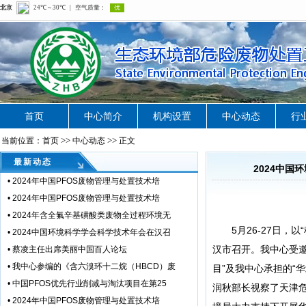
首页
中心简介
机构设置
中心动态
行
>>
>>
当前位置：首页
中心动态
正文
最新动态
2024中
•
2024年中国PFOS废物管理与处置技术培
•
2024年中国PFOS废物管理与处置技术培
•
2024年含全氟辛基磺酸类废物全过程环境无
5月26-27日，以
•
2024中国环境科学学会科学技术年会在汉召
汉市召开。我中心受邀
•
蔡凌主任出席美丽中国百人论坛
•
我中心参编的《含六溴环十二烷（HBCD）废
目”及我中心承担的“
•
中国PFOS优先行业削减与淘汰项目在第25
润秋部长视察了天津
•
2024年中国PFOS废物管理与处置技术培