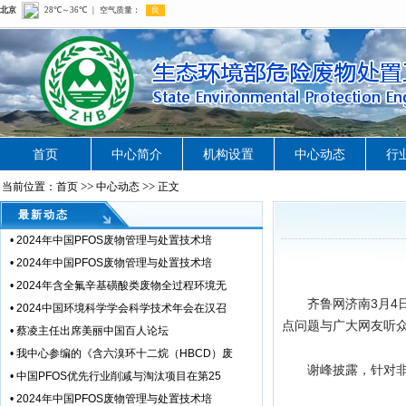
首页
中心简介
机构设置
中心动态
行
>>
>>
当前位置：首页
中心动态
正文
最新动态
•
2024年中国PFOS废物管理与处置技术培
•
2024年中国PFOS废物管理与处置技术培
•
2024年含全氟辛基磺酸类废物全过程环境无
齐鲁网济南3月4
•
2024中国环境科学学会科学技术年会在汉召
点问题与广大网友听
•
蔡凌主任出席美丽中国百人论坛
•
我中心参编的《含六溴环十二烷（HBCD）废
谢峰披露，针对
•
中国PFOS优先行业削减与淘汰项目在第25
•
2024年中国PFOS废物管理与处置技术培