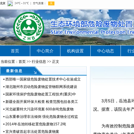
首页
中心简介
机构设置
中心动态
行
>>
>>
当前位置：首页
行业信息
正文
最新信息
•
西部唯一国家级危险废物处置技术中心在渝成立
•
湖北随州市启动危险废物监管物联网系统建设
•
国家环境保护危险废物处置工程技术(重庆)中
3月5日，岳池县环
•
新疆全面开展环保大检查 检查范围包括各类工
况。据查，该院去年产
•
河北破重特大污染环境案 600余吨危险废物
•
山东重拳治理非法倾倒 强化危险废物全过程监
•
2014年岳池转移处置危险废物157.2吨
为有效控制危险废物
•
宜兴查破首起非法处置危险废物案