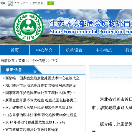
首页
中心简介
机构设置
中心动态
行
>>
>>
当前位置：首页
行业信息
正文
最新信息
•
西部唯一国家级危险废物处置技术中心在渝成立
•
湖北随州市启动危险废物监管物联网系统建设
•
国家环境保护危险废物处置工程技术(重庆)中
河北省邯郸市近日打
•
新疆全面开展环保大检查 检查范围包括各类工
市，涉案犯罪嫌疑人5
•
河北破重特大污染环境案 600余吨危险废物
•
山东重拳治理非法倾倒 强化危险废物全过程监
•
2014年岳池转移处置危险废物157.2吨
据介绍，此案是河北
•
宜兴查破首起非法处置危险废物案