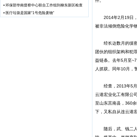
件。
•
环保部华南督察中心联合工作组到柳东新区检查
•
医疗垃圾是国家“1号危险废物”
2014年2月19日
被非法倾倒危险化学物
经长达数月的缜密侦
团伙的组织架构和犯
益链条。去年5月至~
人抓获。同年10月，
经查，2013年5月
云港宏业化工有限公司
至山东莒南县，360
下，又私自从连云港宏
随后，武、钱二人通