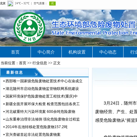
首页
中心简介
机构设置
中心动态
行
>>
>>
当前位置：首页
行业信息
正文
最新信息
•
西部唯一国家级危险废物处置技术中心在渝成立
•
湖北随州市启动危险废物监管物联网系统建设
•
国家环境保护危险废物处置工程技术(重庆)中
3月24日，随州市
•
新疆全面开展环保大检查 检查范围包括各类工
废物经营、产生、处
•
河北破重特大污染环境案 600余吨危险废物
•
山东重拳治理非法倾倒 强化危险废物全过程监
感受危险废物从“摇篮
•
2014年岳池转移处置危险废物157.2吨
•
宜兴查破首起非法处置危险废物案